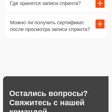
Где хранятся записи спринта?
Контакты
hello@to-dual.education
Можно ли получить сертификат
Поддержка
Telegram канал
после просмотра записи спринта?
Запуски новых спринтов, скидки, новости
Подписаться на новости
Нажимая кнопку, я даю согласие на
рассылку
ИП Еременко Дмитрий Игоревич
ОГРНИП: 324580000028291
ИНН: 583517311972
Адрес для направления корреспонденции:127427, г. Москва,
ул. Академика Королева 28к1, а/я №7
2025 год все права защищены ©