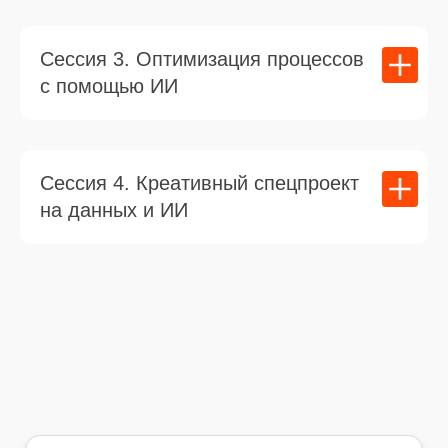
Купить запись
Сессия 3. Оптимизация процессов
спринта
с помощью ИИ
неограниченный доступ
к
спринту "От
аналитики к креативу"
записи сессий
на 6 месяцев
доступ к закрытому сообществу
To Dual
Сессия 4. Креативный спецпроект
на данных и ИИ
Освоить навык
2 999 ₽
4 999₽