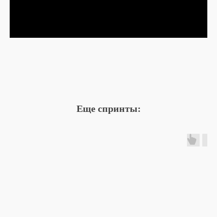
Еще спринты:
Остались вопросы?
Свяжитесь с нашей
командой
Мы понимаем, что в процессе выбора спринта
и обучения у вас могут быть вопросы, поэтому
мы остаемся на связи
Написать в телеграм
Мы на связи 10:00 - 19:00 (по Мск)